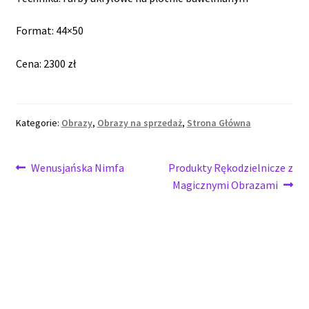
Format: 44×50
Cena: 2300 zł
Kategorie:
Obrazy
,
Obrazy na sprzedaż
,
Strona Główna
Nawigacja
Poprzedni
Następny
Wenusjańska Nimfa
Produkty Rękodzielnicze z
wpis:
wpis:
Magicznymi Obrazami
wpisu