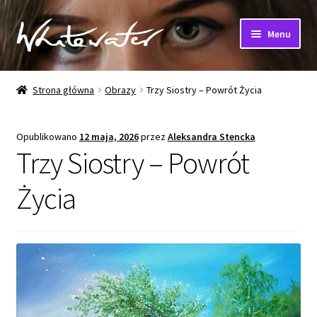
Przejdź
Przejdź
Menu
do
do
nawigacji
treści
Strona główna
Strona główna
Obrazy
Trzy Siostry – Powrót Życia
Obrazy
Opublikowano
12 maja, 2026
przez
Aleksandra Stencka
Muzyka
Trzy Siostry – Powrót
Reprodukcje
Życia
Płyty CD i MP3
Ciekawostki
Kontakt