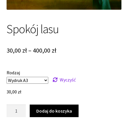
Spokój lasu
Zakres
30,00
zł
–
400,00
zł
cen:
od
Rodzaj
30,00 zł
Wyczyść
do
30,00
zł
400,00 zł
ilość
Dodaj do koszyka
Spokój
lasu