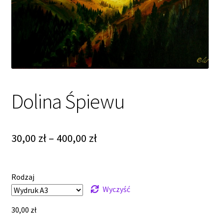
Dolina Śpiewu
Zakres
30,00
zł
–
400,00
zł
cen:
od
Rodzaj
30,00 zł
Wyczyść
do
30,00
zł