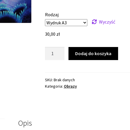
cen:
od
Rodzaj
30,00 zł
Wyczyść
do
30,00
zł
400,00 zł
ilość
Dodaj do koszyka
I
see
You
SKU:
Brak danych
Kategoria:
Obrazy
Opis