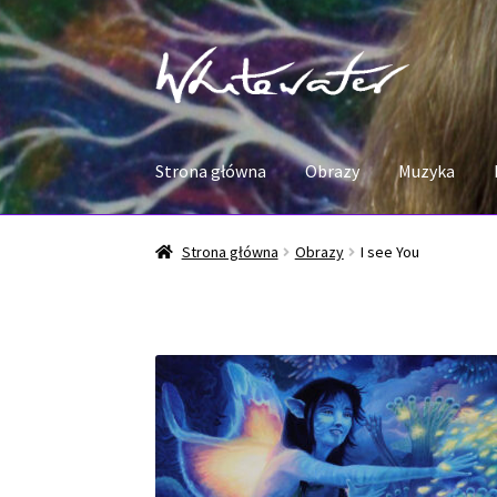
Przejdź
Przejdź
do
do
nawigacji
treści
Strona główna
Obrazy
Muzyka
Strona główna
Obrazy
I see You