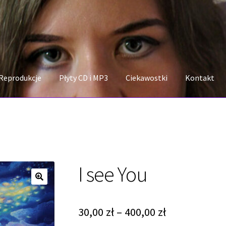
Reprodukcje
Płyty CD i MP3
Ciekawostki
Kontakt
I see You
Zakres
30,00
zł
–
400,00
zł