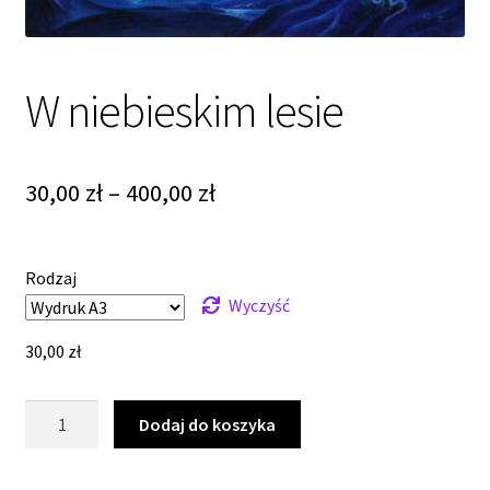
W niebieskim lesie
Zakres
30,00
zł
–
400,00
zł
cen:
od
Rodzaj
30,00 zł
Wyczyść
do
30,00
zł
400,00 zł
ilość
Dodaj do koszyka
W
niebieskim