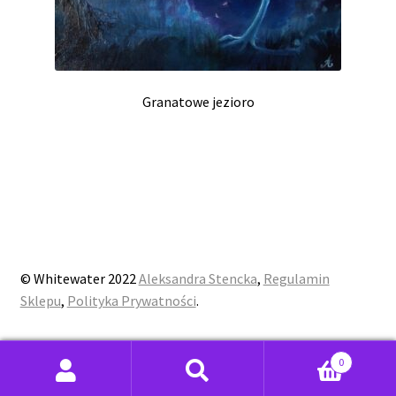
Granatowe jezioro
© Whitewater 2022
Aleksandra Stencka
,
Regulamin
Sklepu
,
Polityka Prywatności
.
0
Szukaj:
Szukaj