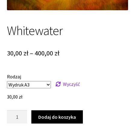
Whitewater
Zakres
30,00
zł
–
400,00
zł
cen:
od
Rodzaj
30,00 zł
Wyczyść
do
30,00
zł
400,00 zł
ilość
Dodaj do koszyka
Whitewater