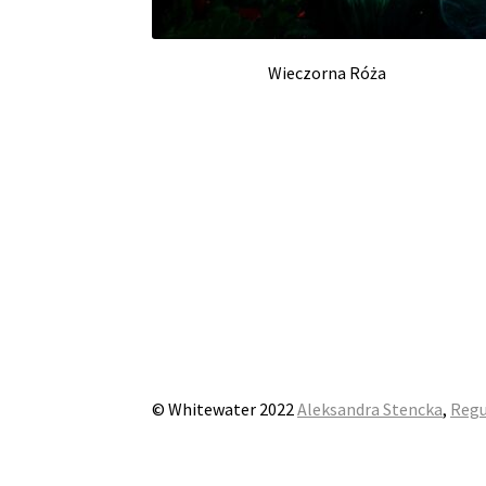
Wieczorna Róża
© Whitewater 2022
Aleksandra Stencka
,
Regu