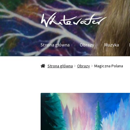
Przejdź
Przejdź
do
do
nawigacji
treści
Strona główna
Obrazy
Muzyka
Strona główna
Obrazy
Magiczna Polana