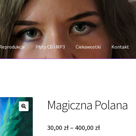
Reprodukcje
Płyty CD i MP3
Ciekawostki
Kontakt
Magiczna Polana
Zakres
30,00
zł
–
400,00
zł