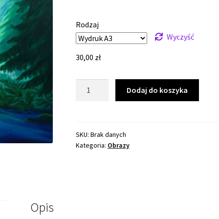
cen:
od
Rodzaj
30,00 zł
Wyczyść
do
30,00
zł
400,00 zł
ilość
Dodaj do koszyka
Magiczna
Polana
SKU:
Brak danych
Kategoria:
Obrazy
Opis