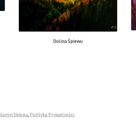
Dolina Śpiewu
lamin Sklepu
,
Polityka Prywatności
.