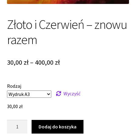
Złoto i Czerwień – znowu
razem
Zakres
30,00
zł
–
400,00
zł
cen:
od
Rodzaj
30,00 zł
Wyczyść
do
30,00
zł
400,00 zł
ilość
Dodaj do koszyka
Złoto