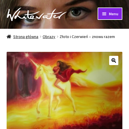
Przejdź
Przejdź
Menu
do
do
nawigacji
treści
Strona główna
Strona główna
Obrazy
Złoto i Czerwień – znowu razem
Obrazy
Muzyka
Reprodukcje
Płyty CD i MP3
Ciekawostki
Kontakt