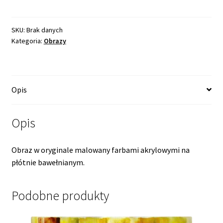
i
Czerwień
-
SKU:
Brak danych
Kategoria:
Obrazy
znowu
razem
Opis
Opis
Obraz w oryginale malowany farbami akrylowymi na
płótnie bawełnianym.
Podobne produkty